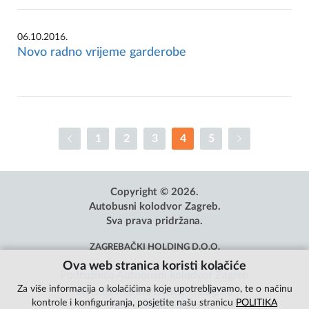
06.10.2016.
Novo radno vrijeme garderobe
1
2
3
4
5
Copyright © 2026.
Autobusni kolodvor Zagreb.
Sva prava pridržana.
ZAGREBAČKI HOLDING D.O.O.
Ova web stranica koristi kolačiće
Podružnica Autobusni kolodvor Zagreb
Za više informacija o kolačićima koje upotrebljavamo, te o načinu
Avenija Marina Držića 4, Zagreb
kontrole i konfiguriranja, posjetite našu stranicu
POLITIKA
OIB: 85584865987