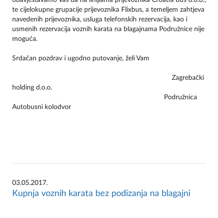
obavještavamo Vas da na linijiama prijevoznika Croatia bus d.o.o.,
te cijelokupne grupacije prijevoznika Flixbus, a temeljem zahtjeva
navedenih prijevoznika, usluga telefonskih rezervacija, kao i
usmenih rezervacija voznih karata na blagajnama Podružnice nije
moguća.
Srdačan pozdrav i ugodno putovanje, želi Vam
Zagrebački
holding d.o.o.
Podružnica
Autobusni kolodvor
03.05.2017.
Kupnja voznih karata bez podizanja na blagajni