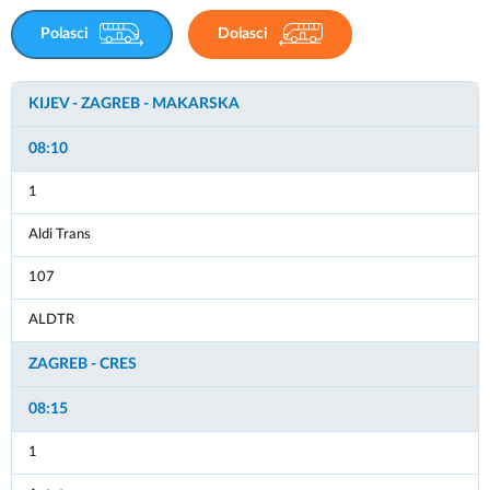
Polasci
Dolasci
KIJEV - ZAGREB - MAKARSKA
KIJEV - ZAGREB - MAKARSKA
08:10
08:00
1
-
Aldi Trans
1
107
-
ALDTR
Aldi Trans
ZAGREB - CRES
-
08:15
ČREČAN - ZAGREB
1
08:30