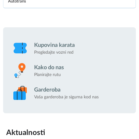
Autotrans
08:16
305
1
RI8425AA
stigao
ZAGREB - JASTREBARSKO
Flixbus Cee South
Kupovina karata
08:30
VŽ0777V
Pregledajte vozni red
1
ZLATAR - ZAGREB
Kako do nas
Planirajte rutu
Samoborček EU grupa
08:35
204
08:27
Garderoba
Vaša garderoba je sigurna kod nas
ZG4688LB
1
ZAGREB - KARLOVAC - NOVI VINODOLSKI
stigao
08:30
Presečki grupa
Aktualnosti
1
KR219MU