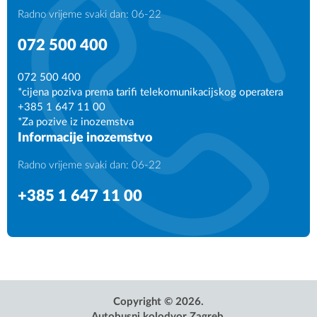
Radno vrijeme svaki dan: 06-22
1
-
072 500 400
Flixbus Cee South
Flixbus Cee South
502
-
072 500 400
*cijena poziva prema tarifi telekomunikacijskog operatera
FXSOU
ESSEN - ZAGREB - RIJEKA
+385 1 647 11 00
*Za pozive iz inozemstva
ZAGREB - LAZ - ZLATAR
08:50
Informacije inozemstvo
08:30
-
Radno vrijeme svaki dan: 06-22
1
1
+385 1 647 11 00
Presečki grupa
-
601
Flixbus Dach
PRGKR
-
ZAGREB - VARAŽDIN - BUDAPEST
POŽEGA - ZAGREB - PAG
Copyright © 2026.
Autobusni kolodvor Zagreb.