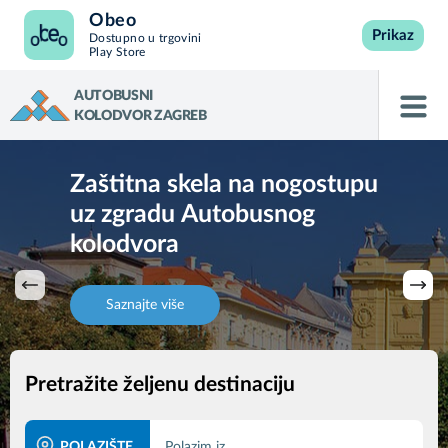
Obeo
Prikaz
Dostupno u trgovini
Play Store
AUTOBUSNI
KOLODVOR ZAGREB
Zaštitna skela na nogostupu
Najbrži i najpouzdaniji
uz zgradu Autobusnog
prijevoz s Autobusnog
kolodvora
kolodvora Zagreb do Zračne
luke Franjo Tuđman i natrag
Saznajte više
Pretražite željenu destinaciju
POLAZIŠTE