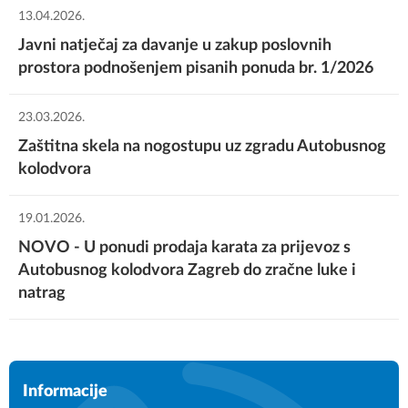
13.04.2026.
Autobusni Prijevoz Varaždin
GORNJA ZDENČINA - ZAGREB
Javni natječaj za davanje u zakup poslovnih
403
prostora podnošenjem pisanih ponuda br. 1/2026
08:45
APRVŽ
-
23.03.2026.
ZAGREB - SISAK - TOPUSKO
1
Zaštitna skela na nogostupu uz zgradu Autobusnog
kolodvora
08:30
-
1
Flixbus Cee South
19.01.2026.
NOVO - U ponudi prodaja karata za prijevoz s
Čazmatrans Promet
-
Autobusnog kolodvora Zagreb do zračne luke i
606
LJUBLJANA - ZRAČNA LUKA ZAGREB - ZAGREB
natrag
BJ342HB
08:50
ZAGREB - NETRETIĆ
-
Informacije
08:30
1