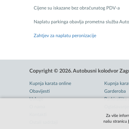
Cijene su iskazane bez obračunatog PDV-a
Naplatu parkinga obavlja prometna služba Aut
Zahtjev za naplatu peronizacije
Copyright © 2026.
Autobusni kolodvor Zag
Kupnja karata online
Kupnja kara
Obavijesti
Garderoba
Usluge
Parkiralište
O nama
Oglašavanje
Kontakti
Za više infor
našu stranicu
Ostali sadržaji