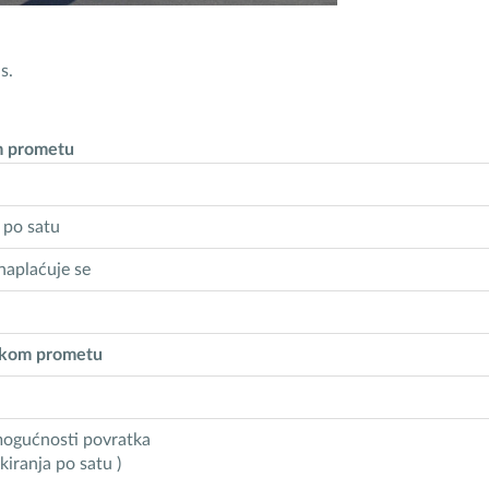
s.
om prometu
ta, po satu
 naplaćuje se
jskom prometu
 mogućnosti povratka
iranja po satu )