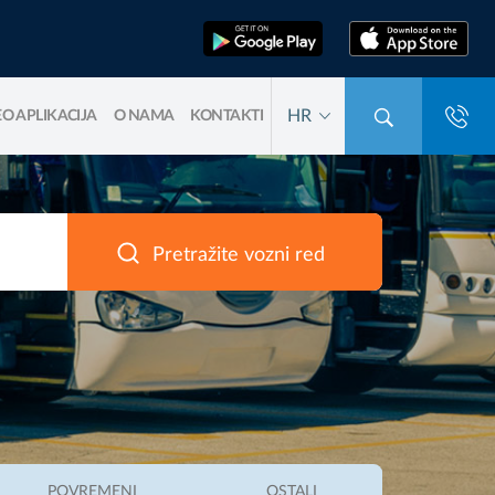
HR
O APLIKACIJA
O NAMA
KONTAKTI
Pretražite vozni red
POVREMENI
OSTALI