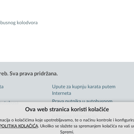
obusnog kolodvora
reb.
Sva prava pridržana.
ta
Upute za kupnju karata putem
Interneta
Prava putnika u autobusnom
 autobusa
prometu
Ova web stranica koristi kolačiće
Izdvojene informacije
macija o kolačićima koje upotrebljavamo, te o načinu kontrole i konfigurira
Mapa weba
POLITIKA KOLAČIĆA
. Ukoliko se slažete sa spremanjem kolačića na vaš u
Spremi.