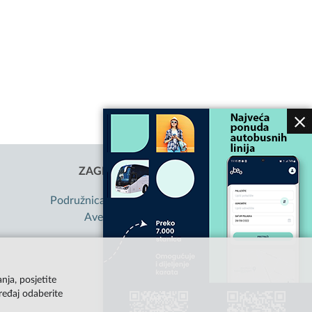
ZAGREBAČKI HOLDING D.O.O.
Podružnica Autobusni kolodvor Zagreb
Avenija Marina Držića 4, Zagreb
OIB: 85584865987
nja, posjetite
ređaj odaberite