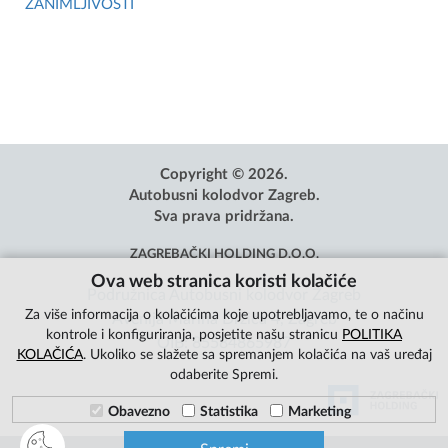
ZANIMLJIVOSTI
Copyright © 2026.
Autobusni kolodvor Zagreb.
Sva prava pridržana.
ZAGREBAČKI HOLDING D.O.O.
Ova web stranica koristi kolačiće
Podružnica Autobusni kolodvor Zagreb
Za više informacija o kolačićima koje upotrebljavamo, te o načinu
Avenija Marina Držića 4, Zagreb
kontrole i konfiguriranja, posjetite našu stranicu
POLITIKA
OIB: 85584865987
KOLAČIĆA
. Ukoliko se slažete sa spremanjem kolačića na vaš uređaj
odaberite Spremi.
Obavezno
Statistika
Marketing