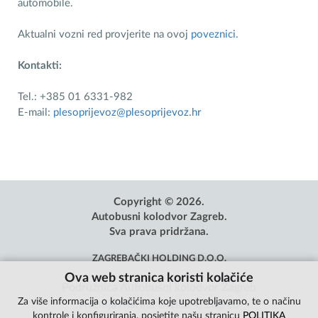
automobile.
Aktualni vozni red provjerite na ovoj
poveznici.
Kontakti:
Tel.: +385 01 6331-982
E-mail:
plesoprijevoz@plesoprijevoz.hr
Copyright © 2026.
Autobusni kolodvor Zagreb.
Sva prava pridržana.
ZAGREBAČKI HOLDING D.O.O.
Ova web stranica koristi kolačiće
Podružnica Autobusni kolodvor Zagreb
Za više informacija o kolačićima koje upotrebljavamo, te o načinu
Avenija Marina Držića 4, Zagreb
kontrole i konfiguriranja, posjetite našu stranicu
POLITIKA