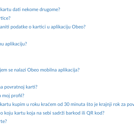
u kartu dati nekome drugome?
rtice?
raniti podatke o kartici u aplikaciju Obeo?
u aplikaciju?
jem se nalazi Obeo mobilna aplikacija?
a povratnoj karti?
 moj profil?
 kartu kupim u roku kraćem od 30 minuta što je krajnji rok za po
ilo koju kartu koja na sebi sadrži barkod ili QR kod?
rte?