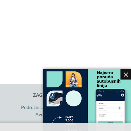
ZAGREBAČKI HOLDING D.O.O.
Podružnica Autobusni kolodvor Zagreb
Avenija Marina Držića 4, Zagreb
OIB: 85584865987