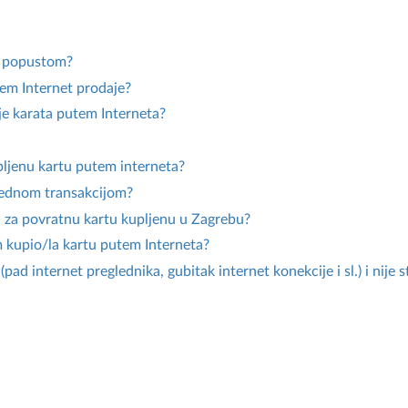
m popustom?
tem Internet prodaje?
je karata putem Interneta?
pljenu kartu putem interneta?
 jednom transakcijom?
a za povratnu kartu kupljenu u Zagrebu?
m kupio/la kartu putem Interneta?
(pad internet preglednika, gubitak internet konekcije i sl.) i nije 