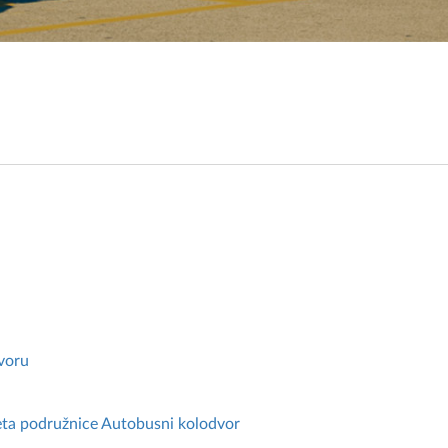
voru
neta podružnice Autobusni kolodvor