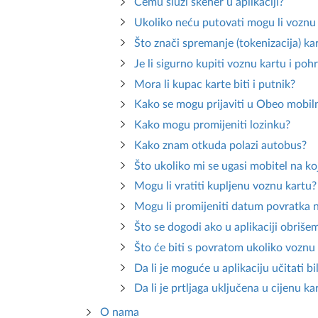
Čemu služi skener u aplikaciji?
Ukoliko neću putovati mogu li vozn
Što znači spremanje (tokenizacija) ka
Je li sigurno kupiti voznu kartu i poh
Mora li kupac karte biti i putnik?
Kako se mogu prijaviti u Obeo mobiln
Kako mogu promijeniti lozinku?
Kako znam otkuda polazi autobus?
Što ukoliko mi se ugasi mobitel na ko
Mogu li vratiti kupljenu voznu kartu?
Mogu li promijeniti datum povratka n
Što se dogodi ako u aplikaciji obrišem
Što će biti s povratom ukoliko voznu
Da li je moguće u aplikaciju učitati b
Da li je prtljaga uključena u cijenu ka
O nama