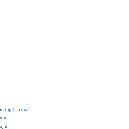
ouring Croatia
rata
ajni