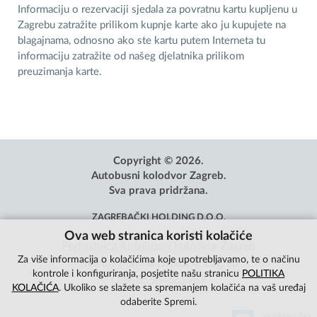
Informaciju o rezervaciji sjedala za povratnu kartu kupljenu u
Zagrebu zatražite prilikom kupnje karte ako ju kupujete na
blagajnama, odnosno ako ste kartu putem Interneta tu
informaciju zatražite od našeg djelatnika prilikom
preuzimanja karte.
Copyright © 2026.
Autobusni kolodvor Zagreb.
Sva prava pridržana.
ZAGREBAČKI HOLDING D.O.O.
Ova web stranica koristi kolačiće
Podružnica Autobusni kolodvor Zagreb
Za više informacija o kolačićima koje upotrebljavamo, te o načinu
Avenija Marina Držića 4, Zagreb
kontrole i konfiguriranja, posjetite našu stranicu
POLITIKA
OIB: 85584865987
KOLAČIĆA
. Ukoliko se slažete sa spremanjem kolačića na vaš uređaj
odaberite Spremi.