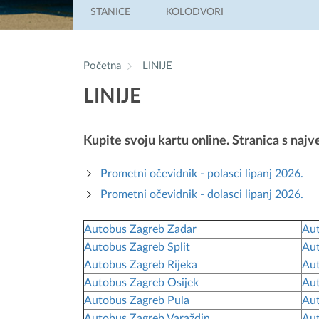
STANICE
KOLODVORI
Početna
LINIJE
LINIJE
Kupite svoju kartu online. Stranica s na
Prometni očevidnik - polasci lipanj 2026.
Prometni očevidnik - dolasci lipanj 2026.
Autobus Zagreb Zadar
Aut
Autobus Zagreb Split
Aut
Autobus Zagreb Rijeka
Aut
Autobus Zagreb Osijek
Aut
Autobus Zagreb Pula
Aut
Autobus Zagreb Varaždin
Aut