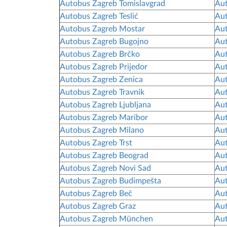
Autobus Zagreb Tomislavgrad
Aut
Autobus Zagreb Teslić
Aut
Autobus Zagreb Mostar
Aut
Autobus Zagreb Bugojno
Aut
Autobus Zagreb Brčko
Aut
Autobus Zagreb Prijedor
Aut
Autobus Zagreb Zenica
Aut
Autobus Zagreb Travnik
Aut
Autobus Zagreb Ljubljana
Aut
Autobus Zagreb Maribor
Aut
Autobus Zagreb Milano
Aut
Autobus Zagreb Trst
Aut
Autobus Zagreb Beograd
Aut
Autobus Zagreb Novi Sad
Aut
Autobus Zagreb Budimpešta
Aut
Autobus Zagreb Beč
Aut
Autobus Zagreb Graz
Aut
Autobus Zagreb München
Au