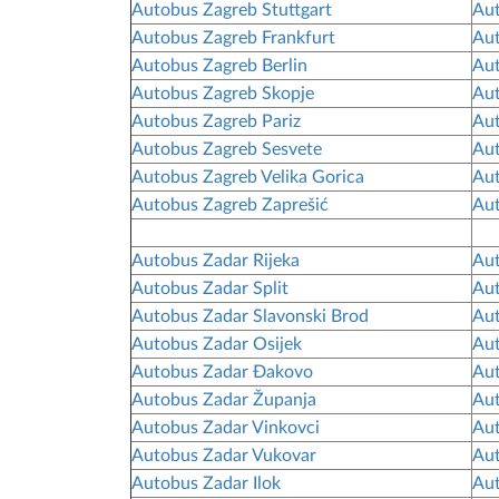
Autobus Zagreb Stuttgart
Aut
Autobus Zagreb Frankfurt
Aut
Autobus Zagreb Berlin
Aut
Autobus Zagreb Skopje
Aut
Autobus Zagreb Pariz
Aut
Autobus Zagreb Sesvete
Aut
Autobus Zagreb Velika Gorica
Aut
Autobus Zagreb Zaprešić
Aut
Autobus Zadar Rijeka
Aut
Autobus Zadar Split
Aut
Autobus Zadar Slavonski Brod
Aut
Autobus Zadar Osijek
Aut
Autobus Zadar Đakovo
Au
Autobus Zadar Županja
Aut
Autobus Zadar Vinkovci
Aut
Autobus Zadar Vukovar
Aut
Autobus Zadar Ilok
Aut