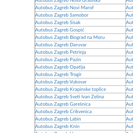
Autobus Zagreb Nova Gradiška
Aut
Autobus Zagreb Novi Marof
Aut
Autobus Zagreb Samobor
Au
Autobus Zagreb Sisak
Aut
Autobus Zagreb Gospić
Aut
Autobus Zagreb Biograd na Moru
Aut
Autobus Zagreb Daruvar
Aut
Autobus Zagreb Petrinja
Aut
Autobus Zagreb Pazin
Aut
Autobus Zagreb Opatija
Aut
Autobus Zagreb Trogir
Aut
Autobus Zagreb Vukovar
Aut
Autobus Zagreb Krapinske toplice
Aut
Autobus Zagreb Sveti Ivan Zelina
Aut
Autobus Zagreb Garešnica
Aut
Autobus Zagreb Crikvenica
Aut
Autobus Zagreb Labin
Aut
Autobus Zagreb Knin
Aut