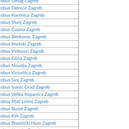
tobus Umag Zagreb
obus Delnice Zagreb
obus Korenica Zagreb
obus Slunj Zagreb
tobus Čazma Zagreb
tobus Benkovac Zagreb
obus Imotski Zagreb
obus Vinkovci Zagreb
obus Glina Zagreb
obus Novalja Zagreb
obus Virovitica Zagreb
obus Sinj Zagreb
obus Ivanić Grad Zagreb
obus Velika Kopanica Zagreb
obus Mali Lošinj Zagreb
obus Buzet Zagreb
obus Krk Zagreb
obus Breznički Hum Zagreb