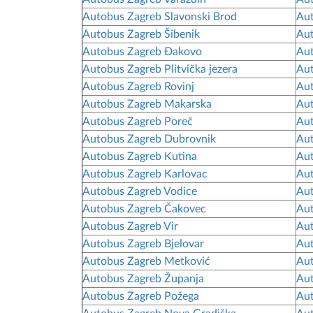
Autobus Zagreb Slavonski Brod
Aut
Autobus Zagreb Šibenik
Aut
Autobus Zagreb Đakovo
Au
Autobus Zagreb Plitvička jezera
Aut
Autobus Zagreb Rovinj
Aut
Autobus Zagreb Makarska
Au
Autobus Zagreb Poreč
Aut
Autobus Zagreb Dubrovnik
Aut
Autobus Zagreb Kutina
Aut
Autobus Zagreb Karlovac
Aut
Autobus Zagreb Vodice
Aut
Autobus Zagreb Čakovec
Au
Autobus Zagreb Vir
Aut
Autobus Zagreb Bjelovar
Aut
Autobus Zagreb Metković
Aut
Autobus Zagreb Županja
Aut
Autobus Zagreb Požega
Aut