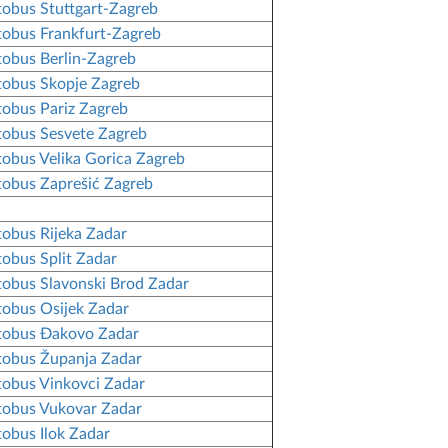
obus Stuttgart-Zagreb
obus Frankfurt-Zagreb
obus Berlin-Zagreb
obus Skopje Zagreb
obus Pariz Zagreb
obus Sesvete Zagreb
obus Velika Gorica Zagreb
obus Zaprešić Zagreb
obus Rijeka Zadar
obus Split Zadar
obus Slavonski Brod Zadar
obus Osijek Zadar
tobus Đakovo Zadar
obus Županja Zadar
obus Vinkovci Zadar
obus Vukovar Zadar
obus Ilok Zadar