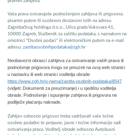
pravnih zahtjeva.
Vaša prava ostvarujete podnošenjem zahtjeva ili prigovora:
pisanim putem ili osobnom dostavom istih na adresu
Zagrebačkog holdinga d.o.o., Ulica grada Vukovara 41,
10000 Zagreb, Službenik za zaštitu podataka, s naznakom na
omotnici “Osobni podaci“ ili elektroničkim putem na e-mail
adresu:
zastitaosobnihpodataka@zgh.hr
Neobavezni obrasci zahtjeva za ostvarivanje vaših prava ili
podnošenje prigovora mogu se preuzeti na ovoj web stranici
u nastavku ili web stranici voditelja obrade
https://www.zgh.hr/o-nama/zastita-osobnih-podataka/8547
(vidjeti: Dokumenti za preuzimanje) i u sjedištu voditelja
obrade. Podnošenje i ispunjenje zahtjeva ili prigovora ne
podliježe plaćanju naknade.
Zahtjev odnosno prigovor treba sadržavati vaše točne
osobne podatke te potpune, jasne i točne informacije radi
ostvarivanja prava. Voditelj obrade odnosno Autobusni