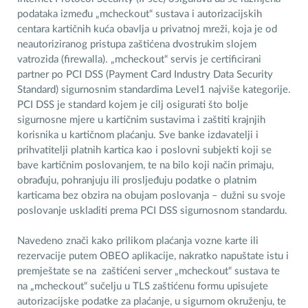
podataka između „mcheckout“ sustava i autorizacijskih
centara kartičnih kuća obavlja u privatnoj mreži, koja je od
neautoriziranog pristupa zaštićena dvostrukim slojem
vatrozida (firewalla). „mcheckout“ servis je certificirani
partner po PCI DSS (Payment Card Industry Data Security
Standard) sigurnosnim standardima Level1 najviše kategorije.
PCI DSS je standard kojem je cilj osigurati što bolje
sigurnosne mjere u kartičnim sustavima i zaštiti krajnjih
korisnika u kartičnom plaćanju. Sve banke izdavatelji i
prihvatitelji platnih kartica kao i poslovni subjekti koji se
bave kartičnim poslovanjem, te na bilo koji način primaju,
obrađuju, pohranjuju ili prosljeđuju podatke o platnim
karticama bez obzira na obujam poslovanja – dužni su svoje
poslovanje uskladiti prema PCI DSS sigurnosnom standardu.
Navedeno znači kako prilikom plaćanja vozne karte ili
rezervacije putem OBEO aplikacije, nakratko napuštate istu i
premještate se na zaštićeni server „mcheckout“ sustava te
na „mcheckout“ sučelju u TLS zaštićenu formu upisujete
autorizacijske podatke za plaćanje, u sigurnom okruženju, te