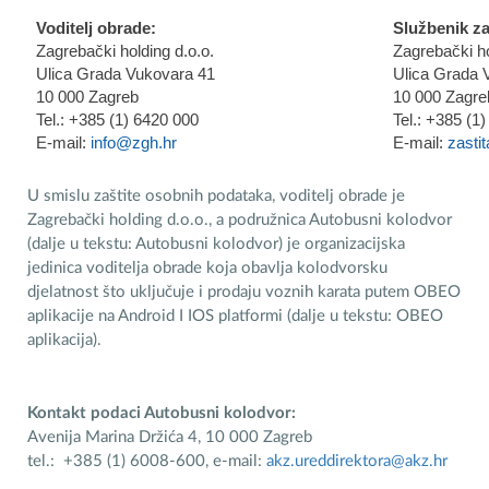
Voditelj obrade:
Službenik za
Zagrebački holding d.o.o.
Zagrebački ho
Ulica Grada Vukovara 41
Ulica Grada 
10 000 Zagreb
10 000 Zagre
Tel.: +385 (1) 6420 000
Tel.: +385 (1
E-mail:
info@zgh.hr
E-mail:
zasti
U smislu zaštite osobnih podataka, voditelj obrade je
Zagrebački holding d.o.o., a podružnica Autobusni kolodvor
(dalje u tekstu: Autobusni kolodvor) je organizacijska
jedinica voditelja obrade koja obavlja kolodvorsku
djelatnost što uključuje i prodaju voznih karata putem OBEO
aplikacije na Android I IOS platformi (dalje u tekstu: OBEO
aplikacija).
Kontakt podaci Autobusni kolodvor:
Avenija Marina Držića 4, 10 000 Zagreb
tel.: +385 (1) 6008-600, e-mail:
akz.ureddirektora@akz.hr