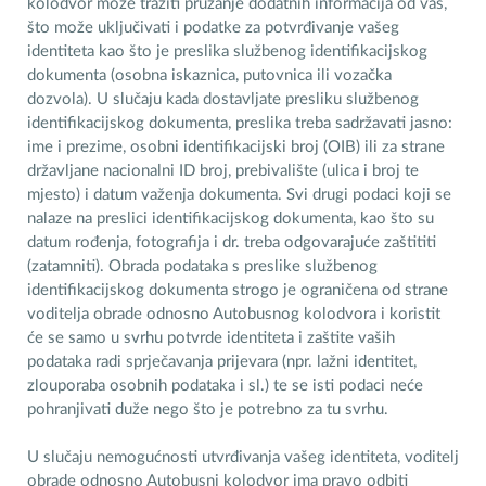
kolodvor može tražiti pružanje dodatnih informacija od vas,
što može uključivati i podatke za potvrđivanje vašeg
identiteta kao što je preslika službenog identifikacijskog
dokumenta (osobna iskaznica, putovnica ili vozačka
dozvola). U slučaju kada dostavljate presliku službenog
identifikacijskog dokumenta, preslika treba sadržavati jasno:
ime i prezime, osobni identifikacijski broj (OIB) ili za strane
državljane nacionalni ID broj, prebivalište (ulica i broj te
mjesto) i datum važenja dokumenta. Svi drugi podaci koji se
nalaze na preslici identifikacijskog dokumenta, kao što su
datum rođenja, fotografija i dr. treba odgovarajuće zaštititi
(zatamniti). Obrada podataka s preslike službenog
identifikacijskog dokumenta strogo je ograničena od strane
voditelja obrade odnosno Autobusnog kolodvora i koristit
će se samo u svrhu potvrde identiteta i zaštite vaših
podataka radi sprječavanja prijevara (npr. lažni identitet,
zlouporaba osobnih podataka i sl.) te se isti podaci neće
pohranjivati duže nego što je potrebno za tu svrhu.
U slučaju nemogućnosti utvrđivanja vašeg identiteta, voditelj
obrade odnosno Autobusni kolodvor ima pravo odbiti