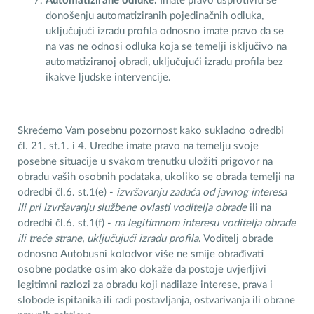
Automatizirane odluke:
Imate pravo usprotiviti se
donošenju automatiziranih pojedinačnih odluka,
uključujući izradu profila odnosno imate pravo da se
na vas ne odnosi odluka koja se temelji isključivo na
automatiziranoj obradi, uključujući izradu profila bez
ikakve ljudske intervencije.
Skrećemo Vam posebnu pozornost kako sukladno odredbi
čl. 21. st.1. i 4. Uredbe imate pravo na temelju svoje
posebne situacije u svakom trenutku uložiti prigovor na
obradu vaših osobnih podataka, ukoliko se obrada temelji na
odredbi čl.6. st.1(e) -
izvršavanju zadaća od javnog interesa
ili pri izvršavanju službene ovlasti voditelja obrade
ili na
odredbi čl.6. st.1(f) -
na legitimnom interesu voditelja obrade
ili treće strane, uključujući izradu profila
. Voditelj obrade
odnosno Autobusni kolodvor više ne smije obrađivati
osobne podatke osim ako dokaže da postoje uvjerljivi
legitimni razlozi za obradu koji nadilaze interese, prava i
slobode ispitanika ili radi postavljanja, ostvarivanja ili obrane