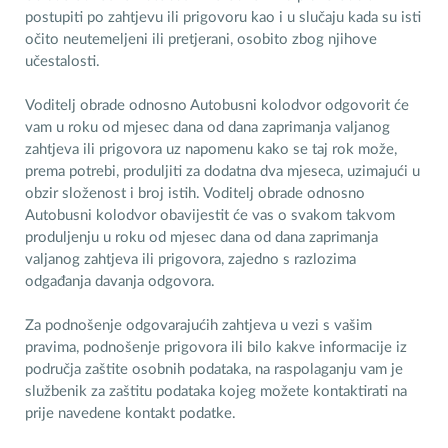
postupiti po zahtjevu ili prigovoru kao i u slučaju kada su isti
očito neutemeljeni ili pretjerani, osobito zbog njihove
učestalosti.
Voditelj obrade odnosno Autobusni kolodvor odgovorit će
vam u roku od mjesec dana od dana zaprimanja valjanog
zahtjeva ili prigovora uz napomenu kako se taj rok može,
prema potrebi, produljiti za dodatna dva mjeseca, uzimajući u
obzir složenost i broj istih. Voditelj obrade odnosno
Autobusni kolodvor obavijestit će vas o svakom takvom
produljenju u roku od mjesec dana od dana zaprimanja
valjanog zahtjeva ili prigovora, zajedno s razlozima
odgađanja davanja odgovora.
Za podnošenje odgovarajućih zahtjeva u vezi s vašim
pravima, podnošenje prigovora ili bilo kakve informacije iz
područja zaštite osobnih podataka, na raspolaganju vam je
službenik za zaštitu podataka kojeg možete kontaktirati na
prije navedene kontakt podatke.