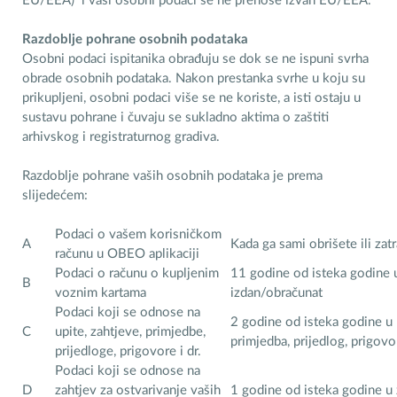
EU/EEA) i vaši osobni podaci se ne prenose izvan EU/EEA.
Razdoblje pohrane osobnih podataka
Osobni podaci ispitanika obrađuju se dok se ne ispuni svrha
obrade osobnih podataka. Nakon prestanka svrhe u koju su
prikupljeni, osobni podaci više se ne koriste, a isti ostaju u
sustavu pohrane i čuvaju se sukladno aktima o zaštiti
arhivskog i registraturnog gradiva.
Razdoblje pohrane vaših osobnih podataka je prema
slijedećem:
Podaci o vašem korisničkom
A
Kada ga sami obrišete ili zatr
računu u OBEO aplikaciji
Podaci o računu o kupljenim
11 godine od isteka godine u
B
voznim kartama
izdan/obračunat
Podaci koji se odnose na
2 godine od isteka godine u k
C
upite, zahtjeve, primjedbe,
primjedba, prijedlog, prigov
prijedloge, prigovore i dr.
Podaci koji se odnose na
D
zahtjev za ostvarivanje vaših
1 godine od isteka godine 