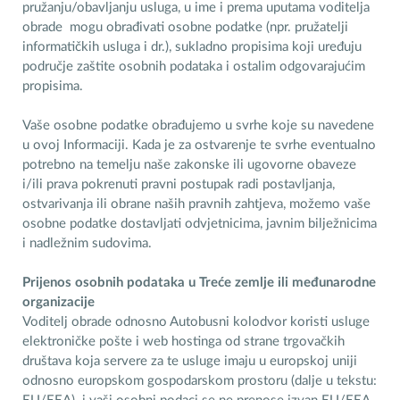
pružanju/obavljanju usluga, u ime i prema uputama voditelja
obrade mogu obrađivati osobne podatke (npr. pružatelji
informatičkih usluga i dr.), sukladno propisima koji uređuju
područje zaštite osobnih podataka i ostalim odgovarajućim
propisima.
Vaše osobne podatke obrađujemo u svrhe koje su navedene
u ovoj Informaciji. Kada je za ostvarenje te svrhe eventualno
potrebno na temelju naše zakonske ili ugovorne obaveze
i/ili prava pokrenuti pravni postupak radi postavljanja,
ostvarivanja ili obrane naših pravnih zahtjeva, možemo vaše
osobne podatke dostavljati odvjetnicima, javnim bilježnicima
i nadležnim sudovima.
Prijenos osobnih podataka u Treće zemlje ili međunarodne
organizacije
Voditelj obrade odnosno Autobusni kolodvor koristi usluge
elektroničke pošte i web hostinga od strane trgovačkih
društava koja servere za te usluge imaju u europskoj uniji
odnosno europskom gospodarskom prostoru (dalje u tekstu: