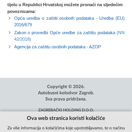
tijelu u Republici Hrvatskoj možete pronaći na sljedećim
poveznicama:
Opća uredba o zaštiti osobnih podataka - Uredba (EU)
2016/679
Zakon o provedbi Opće uredbe za zaštitu podataka
(NN
42/2018)
Agencija za zaštitu osobnih podataka - AZOP
Copyright © 2026.
Autobusni kolodvor Zagreb.
Sva prava pridržana.
ZAGREBAČKI HOLDING D.O.O.
Ova web stranica koristi kolačiće
Podružnica Autobusni kolodvor Zagreb
Za više informacija o kolačićima koje upotrebljavamo, te o načinu
Avenija Marina Držića 4, Zagreb