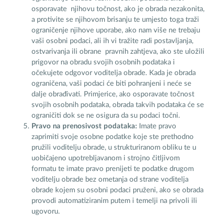
osporavate njihovu točnost, ako je obrada nezakonita,
a protivite se njihovom brisanju te umjesto toga traži
ograničenje njihove uporabe, ako nam više ne trebaju
vaši osobni podaci, ali ih vi tražite radi postavljanja,
ostvarivanja ili obrane pravnih zahtjeva, ako ste uložili
prigovor na obradu svojih osobnih podataka i
očekujete odgovor voditelja obrade. Kada je obrada
ograničena, vaši podaci će biti pohranjeni i neće se
dalje obrađivati. Primjerice, ako osporavate točnost
svojih osobnih podataka, obrada takvih podataka će se
ograničiti dok se ne osigura da su podaci točni.
Pravo na prenosivost podataka:
Imate pravo
zaprimiti svoje osobne podatke koje ste prethodno
pružili voditelju obrade, u strukturiranom obliku te u
uobičajeno upotrebljavanom i strojno čitljivom
formatu te imate pravo prenijeti te podatke drugom
voditelju obrade bez ometanja od strane voditelja
obrade kojem su osobni podaci pruženi, ako se obrada
provodi automatiziranim putem i temelji na privoli ili
ugovoru.