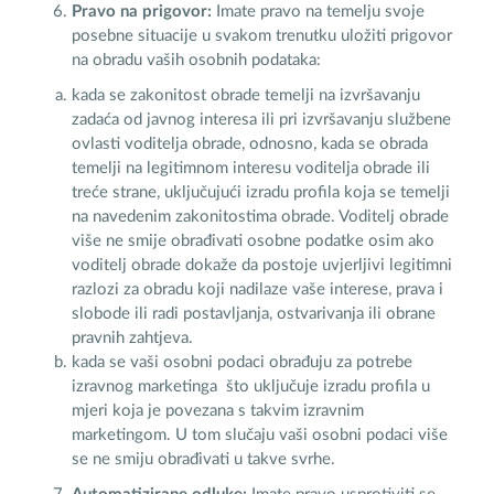
Pravo na prigovor:
Imate pravo na temelju svoje
posebne situacije u svakom trenutku uložiti prigovor
na obradu vaših osobnih podataka:
kada se zakonitost obrade temelji na izvršavanju
zadaća od javnog interesa ili pri izvršavanju službene
ovlasti voditelja obrade, odnosno, kada se obrada
temelji na legitimnom interesu voditelja obrade ili
treće strane, uključujući izradu profila koja se temelji
na navedenim zakonitostima obrade. Voditelj obrade
više ne smije obrađivati osobne podatke osim ako
voditelj obrade dokaže da postoje uvjerljivi legitimni
razlozi za obradu koji nadilaze vaše interese, prava i
slobode ili radi postavljanja, ostvarivanja ili obrane
pravnih zahtjeva.
kada se vaši osobni podaci obrađuju za potrebe
izravnog marketinga što uključuje izradu profila u
mjeri koja je povezana s takvim izravnim
marketingom. U tom slučaju vaši osobni podaci više
se ne smiju obrađivati u takve svrhe.