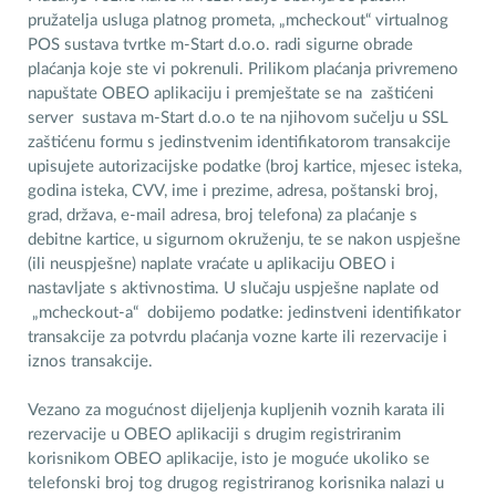
pružatelja usluga platnog prometa, „mcheckout“ virtualnog
POS sustava tvrtke m-Start d.o.o. radi sigurne obrade
plaćanja koje ste vi pokrenuli. Prilikom plaćanja privremeno
napuštate OBEO aplikaciju i premještate se na zaštićeni
server sustava m-Start d.o.o te na njihovom sučelju u SSL
zaštićenu formu s jedinstvenim identifikatorom transakcije
upisujete autorizacijske podatke (broj kartice, mjesec isteka,
godina isteka, CVV, ime i prezime, adresa, poštanski broj,
grad, država, e-mail adresa, broj telefona) za plaćanje s
debitne kartice, u sigurnom okruženju, te se nakon uspješne
(ili neuspješne) naplate vraćate u aplikaciju OBEO i
nastavljate s aktivnostima. U slučaju uspješne naplate od
„mcheckout-a“ dobijemo podatke: jedinstveni identifikator
transakcije za potvrdu plaćanja vozne karte ili rezervacije i
iznos transakcije.
Vezano za mogućnost dijeljenja kupljenih voznih karata ili
rezervacije u OBEO aplikaciji s drugim registriranim
korisnikom OBEO aplikacije, isto je moguće ukoliko se
telefonski broj tog drugog registriranog korisnika nalazi u