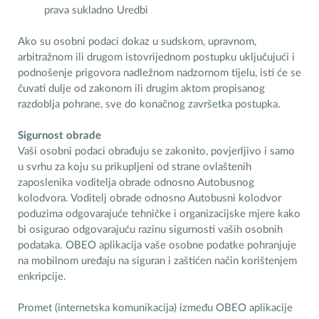
prava sukladno Uredbi
Ako su osobni podaci dokaz u sudskom, upravnom,
arbitražnom ili drugom istovrijednom postupku uključujući i
podnošenje prigovora nadležnom nadzornom tijelu, isti će se
čuvati dulje od zakonom ili drugim aktom propisanog
razdoblja pohrane, sve do konačnog završetka postupka.
Sigurnost obrade
Vaši osobni podaci obrađuju se zakonito, povjerljivo i samo
u svrhu za koju su prikupljeni od strane ovlaštenih
zaposlenika voditelja obrade odnosno Autobusnog
kolodvora. Voditelj obrade odnosno Autobusni kolodvor
poduzima odgovarajuće tehničke i organizacijske mjere kako
bi osigurao odgovarajuću razinu sigurnosti vaših osobnih
podataka. OBEO aplikacija vaše osobne podatke pohranjuje
na mobilnom uređaju na siguran i zaštićen način korištenjem
enkripcije.
Promet (internetska komunikacija) između OBEO aplikacije