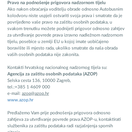
Pravo na podnošenje prigovora nadzornom tijelu
Ako nakon obraćanja voditelju obrade odnosno Autobusnim
kolodvoru niste uspjeli ostvariti svoja prava i smatrate da je
povrijeđeno vaše pravo na zaštitu osobnih podataka, u
svakom trenutku možete podnijeti prigovor odnosno zahtjev
za utvrđivanje povrede prava izravno nadležnom nadzornom
tijelu, posebice u zemlji EU u kojoj imate uobičajeno
boravište ili mjesto rada, ukoliko smatrate da naša obrada
vaših osobnih podataka nije zakonita.
Kontakti hrvatskog nacionalnog nadzornog tijela su:
Agencija za zaštitu osobnih podataka (AZOP)
Selska cesta 136, 10000 Zagreb,
tel.:+385 1 4609 000
e-mail:
azop@azop.hr
www.azop.hr
Predlažemo Vam prije podnošenja prigovora odnosno
zahtjeva za utvrđivanje povrede prava AZOP-u, kontaktirati
službenika za zaštitu podataka radi razjašnjenja spornih