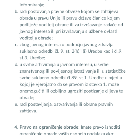
informiranja;
radi poštovanja pravne obveze kojom se zahtijeva
obrada u pravu Unije ili pravu države članice kojem
podliježe voditelj obrade ili za izvršavanje zadaće od
javnog interesa ili pri izvršavanju službene ovlasti
voditelja obrade;
zbog javnog interesa u području javnog zdravlja
sukladno odredbi čl. 9. st. 2(h) i (i) Uredbe kao i čl.9.
st.3. Uredbe;
u svrhe arhiviranja u javnom interesu, u svrhe
znanstvenog ili povijesnog istraživanja ili u statističke
svrhe sukladno odredbi čl.89. st.1. Uredbe u mjeri u
kojoj je vjerojatno da se pravom iz stavka 1. može
onemogućiti ili ozbiljno ugroziti postizanje ciljeva te
obrade;
radi postavljanja, ostvarivanja ili obrane pravnih
zahtjeva.
Pravo na ograničenje obrade:
Imate pravo ishoditi
ograničenje obrade vaših osobnih podataka ako: