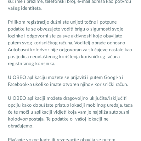
su: ime i prezime, telefonski broj, e-mail adresa kao potvrdu
vašeg identiteta.
Prilikom registracije dužni ste unijeti točne i potpune
podatke te se obvezujete voditi brigu o sigurnosti svoje
lozinke i odgovorni ste za sve aktivnosti koje obavljate
putem svog korisničkog računa. Voditelj obrade odnosno
Autobusni kolodvor nije odgovoran za slučajeve nastale kao
posljedica neovlaštenog korištenja korisničkog računa
registriranog korisnika.
U OBEO aplikaciju možete se prijaviti i putem Googl-a i
Facebook-a ukoliko imate otvoren njihov korisnički račun.
U OBEO aplikaciji možete dragovoljno uključite/isključiti
opciju kako dopuštate pristup lokaciji mobilnog uređaja, tada
će te moči u aplikaciji vidjeti koja vam je najbliža autobusni
kolodvor/postaja. Te podatke o vašoj lokaciji ne
obrađujemo.
Plaćanje vozne karte ili rezervacije obavlja se putem