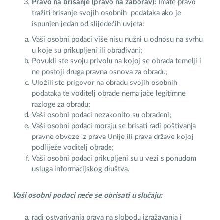
Pravo na brisanje (pravo na zaborav):
Imate pravo
tražiti brisanje svojih osobnih podataka ako je
ispunjen jedan od slijedećih uvjeta:
Vaši osobni podaci više nisu nužni u odnosu na svrhu
u koje su prikupljeni ili obrađivani;
Povukli ste svoju privolu na kojoj se obrada temelji i
ne postoji druga pravna osnova za obradu;
Uložili ste prigovor na obradu svojih osobnih
podataka te voditelj obrade nema jače legitimne
razloge za obradu;
Vaši osobni podaci nezakonito su obrađeni;
Vaši osobni podaci moraju se brisati radi poštivanja
pravne obveze iz prava Unije ili prava države kojoj
podliježe voditelj obrade;
Vaši osobni podaci prikupljeni su u vezi s ponudom
usluga informacijskog društva.
Vaši osobni podaci neće se obrisati u slučaju:
radi ostvarivanja prava na slobodu izražavanja i