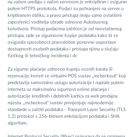
na vašem uređaju s našim serverom je enkriptiran i osiguran
putem HTTPS protokola. Podaci su pohranjeni na server u
kriptiranom obliku, a pravo pristupa imaju samo ovlašteni
zaposlenici voditelja obrade odnosno Autobusnog
kolodvora. Pristup podacima zaštićen je od neovlaštenog
pristupa, rade se sigurnosne kopije podataka kako bi se
osigurala sposobnost pravodobne ponovne uspostave
dostupnosti osobnih podataka i pristupa njima u slučaju
fizičkog ili tehničkog incidenta i dr.
Za sigurno plaćanje odnosno kupnju voznih karata ili
rezervacije koristi se virtualni POS sustav „mcheckout“ koji
predstavlja samostalnu uslugu autorizacije i naplate putem
interneta uz maksimalnu sigurnost online plaćanja i
autorizacije kreditnih i debitnih kartica za web prodajna
mjesta. „mcheckout“ sustav primjenjuje najmodernije
standarde u zaštiti podataka - Transport Layer Security (TLS
1.2) protokol s 256-bitnom enkripcijom podataka i SHA
algoritam.
Internet Protocol Security (IPsec) osigurava da se razmjena