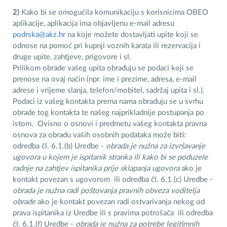
2)
Kako bi se omogućila komunikaciju s korisnicima OBEO
aplikacije, aplikacija ima objavljenu e-mail adresu
podrska@akz.hr
na koje možete dostavljati upite koji se
odnose na pomoć pri kupnji voznih karata ili rezervacija i
druge upite, zahtjeve, prigovore i sl.
Prilikom obrade vašeg upita obrađuju se podaci koji se
prenose na ovaj način (npr. ime i prezime, adresa, e-mail
adrese i vrijeme slanja, telefon/mobitel, sadržaj upita i sl.).
Podaci iz vašeg kontakta prema nama obrađuju se u svrhu
obrade tog kontakta te našeg najprikladnije postupanja po
istom. Ovisno o osnovi i predmetu vašeg kontakta pravna
osnova za obradu vaših osobnih podataka može biti:
odredba čl. 6.1.(b) Uredbe -
obrada je nužna za izvršavanje
ugovora u kojem je ispitanik stranka ili kako bi se poduzele
radnje na zahtjev ispitanika prije sklapanja ugovora
ako je
kontakt povezan s ugovorom ili odredba čl. 6.1.(c) Uredbe -
obrada je nužna radi poštovanja pravnih obveza voditelja
obrade
ako je kontakt povezan radi ostvarivanja nekog od
prava ispitanika iz Uredbe ili s pravima potrošača ili odredba
čl. 6.1.(f) Uredbe -
obrada je nužna za potrebe legitimnih