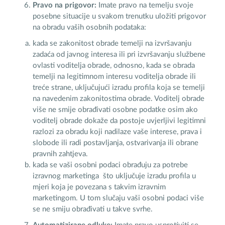
Pravo na prigovor:
Imate pravo na temelju svoje
posebne situacije u svakom trenutku uložiti prigovor
na obradu vaših osobnih podataka:
kada se zakonitost obrade temelji na izvršavanju
zadaća od javnog interesa ili pri izvršavanju službene
ovlasti voditelja obrade, odnosno, kada se obrada
temelji na legitimnom interesu voditelja obrade ili
treće strane, uključujući izradu profila koja se temelji
na navedenim zakonitostima obrade. Voditelj obrade
više ne smije obrađivati osobne podatke osim ako
voditelj obrade dokaže da postoje uvjerljivi legitimni
razlozi za obradu koji nadilaze vaše interese, prava i
slobode ili radi postavljanja, ostvarivanja ili obrane
pravnih zahtjeva.
kada se vaši osobni podaci obrađuju za potrebe
izravnog marketinga što uključuje izradu profila u
mjeri koja je povezana s takvim izravnim
marketingom. U tom slučaju vaši osobni podaci više
se ne smiju obrađivati u takve svrhe.