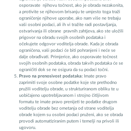
osporavate njihovu točnost, ako je obrada nezakonita,
a protivite se njihovom brisanju te umjesto toga traži
ograničenje njihove uporabe, ako nam više ne trebaju
vaši osobni podaci, ali ih vi tražite radi postavljanja,
ostvarivanja ili obrane pravnih zahtjeva, ako ste uložili
prigovor na obradu svojih osobnih podataka i
očekujete odgovor voditelja obrade. Kada je obrada
ograničena, vaši podaci će biti pohranjeni i neće se
dalje obrađivati. Primjerice, ako osporavate točnost
svojih osobnih podataka, obrada takvih podataka će se
ograničiti dok se ne osigura da su podaci točni.
Pravo na prenosivost podataka:
Imate pravo
zaprimiti svoje osobne podatke koje ste prethodno
pružili voditelju obrade, u strukturiranom obliku te u
uobičajeno upotrebljavanom i strojno čitljivom
formatu te imate pravo prenijeti te podatke drugom
voditelju obrade bez ometanja od strane voditelja
obrade kojem su osobni podaci pruženi, ako se obrada
provodi automatiziranim putem i temelji na privoli ili
ugovoru.