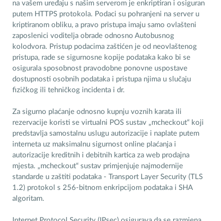
na vašem uređaju s našim serverom je enkriptiran i osiguran
putem HTTPS protokola. Podaci su pohranjeni na server u
kriptiranom obliku, a pravo pristupa imaju samo ovlašteni
zaposlenici voditelja obrade odnosno Autobusnog
kolodvora. Pristup podacima zaštićen je od neovlaštenog
pristupa, rade se sigurnosne kopije podataka kako bi se
osigurala sposobnost pravodobne ponovne uspostave
dostupnosti osobnih podataka i pristupa njima u slučaju
fizičkog ili tehničkog incidenta i dr.
Za sigurno plaćanje odnosno kupnju voznih karata ili
rezervacije koristi se virtualni POS sustav „mcheckout“ koji
predstavlja samostalnu uslugu autorizacije i naplate putem
interneta uz maksimalnu sigurnost online plaćanja i
autorizacije kreditnih i debitnih kartica za web prodajna
mjesta. „mcheckout“ sustav primjenjuje najmodernije
standarde u zaštiti podataka - Transport Layer Security (TLS
1.2) protokol s 256-bitnom enkripcijom podataka i SHA
algoritam.
Internet Protocol Security (IPsec) osigurava da se razmjena