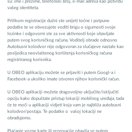
su: ime i prezime, telefonski broj, e-mail adresa kao potvrdu
vašeg identiteta.
Prilikom registracije dužni ste unijeti točne i potpune
podatke te se obvezujete voditi brigu o sigurnosti svoje
lozinke i odgovorni ste za sve aktivnosti koje obavljate
putem svog korisničkog računa. Voditelj obrade odnosno
Autobusni kolodvor nije odgovoran za slučajeve nastale kao
posljedica neovlaštenog korištenja korisničkog računa
registriranog korisnika.
U OBEO aplikaciju možete se prijaviti i putem Googl-a i
Facebook-a ukoliko imate otvoren njihov korisnički račun.
U OBEO aplikaciji možete dragovoljno uključite/isključiti
opciju kako dopuštate pristup lokaciji mobilnog uređaja, tada
će te moči u aplikaciji vidjeti koja vam je najbliža autobusni
kolodvor/postaja. Te podatke o vašoj lokaciji ne
obrađujemo.
Plaćanje vozne karte ili rezervacije obavlja se putem