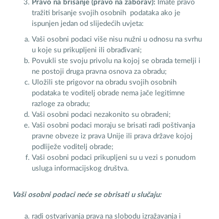
Pravo na brisanje (pravo na zaborav):
Imate pravo
tražiti brisanje svojih osobnih podataka ako je
ispunjen jedan od slijedećih uvjeta:
Vaši osobni podaci više nisu nužni u odnosu na svrhu
u koje su prikupljeni ili obrađivani;
Povukli ste svoju privolu na kojoj se obrada temelji i
ne postoji druga pravna osnova za obradu;
Uložili ste prigovor na obradu svojih osobnih
podataka te voditelj obrade nema jače legitimne
razloge za obradu;
Vaši osobni podaci nezakonito su obrađeni;
Vaši osobni podaci moraju se brisati radi poštivanja
pravne obveze iz prava Unije ili prava države kojoj
podliježe voditelj obrade;
Vaši osobni podaci prikupljeni su u vezi s ponudom
usluga informacijskog društva.
Vaši osobni podaci neće se obrisati u slučaju:
radi ostvarivanja prava na slobodu izražavanja i