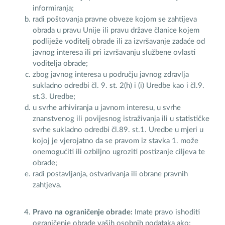
informiranja;
radi poštovanja pravne obveze kojom se zahtijeva
obrada u pravu Unije ili pravu države članice kojem
podliježe voditelj obrade ili za izvršavanje zadaće od
javnog interesa ili pri izvršavanju službene ovlasti
voditelja obrade;
zbog javnog interesa u području javnog zdravlja
sukladno odredbi čl. 9. st. 2(h) i (i) Uredbe kao i čl.9.
st.3. Uredbe;
u svrhe arhiviranja u javnom interesu, u svrhe
znanstvenog ili povijesnog istraživanja ili u statističke
svrhe sukladno odredbi čl.89. st.1. Uredbe u mjeri u
kojoj je vjerojatno da se pravom iz stavka 1. može
onemogućiti ili ozbiljno ugroziti postizanje ciljeva te
obrade;
radi postavljanja, ostvarivanja ili obrane pravnih
zahtjeva.
Pravo na ograničenje obrade:
Imate pravo ishoditi
ograničenje obrade vaših osobnih podataka ako: