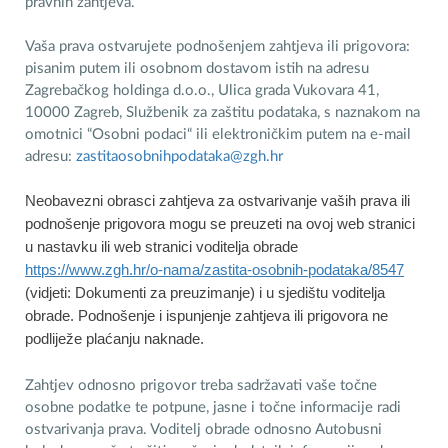
pravnih zahtjeva.
Vaša prava ostvarujete podnošenjem zahtjeva ili prigovora:
pisanim putem ili osobnom dostavom istih na adresu
Zagrebačkog holdinga d.o.o., Ulica grada Vukovara 41,
10000 Zagreb, Službenik za zaštitu podataka, s naznakom na
omotnici “Osobni podaci“ ili elektroničkim putem na e-mail
adresu:
zastitaosobnihpodataka@zgh.hr
Neobavezni obrasci zahtjeva za ostvarivanje vaših prava ili
podnošenje prigovora mogu se preuzeti na ovoj web stranici
u nastavku ili web stranici voditelja obrade
https://www.zgh.hr/o-nama/zastita-osobnih-podataka/8547
(vidjeti: Dokumenti za preuzimanje) i u sjedištu voditelja
obrade. Podnošenje i ispunjenje zahtjeva ili prigovora ne
podliježe plaćanju naknade.
Zahtjev odnosno prigovor treba sadržavati vaše točne
osobne podatke te potpune, jasne i točne informacije radi
ostvarivanja prava. Voditelj obrade odnosno Autobusni