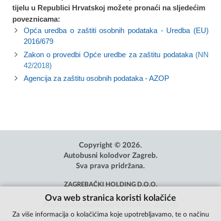
tijelu u Republici Hrvatskoj možete pronaći na sljedećim
poveznicama:
Opća uredba o zaštiti osobnih podataka - Uredba (EU)
2016/679
Zakon o provedbi Opće uredbe za zaštitu podataka
(NN
42/2018)
Agencija za zaštitu osobnih podataka - AZOP
Copyright © 2026.
Autobusni kolodvor Zagreb.
Sva prava pridržana.
ZAGREBAČKI HOLDING D.O.O.
Ova web stranica koristi kolačiće
Podružnica Autobusni kolodvor Zagreb
Za više informacija o kolačićima koje upotrebljavamo, te o načinu
Avenija Marina Držića 4, Zagreb