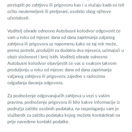
postupiti po zahtjevu ili prigovoru kao i u slučaju kada su isti
očito neutemeljeni ili pretjerani, osobito zbog njihove
učestalosti.
Voditelj obrade odnosno Autobusni kolodvor odgovorit će
vam u roku od mjesec dana od dana zaprimanja valjanog
zahtjeva ili prigovora uz napomenu kako se taj rok može,
prema potrebi, produljiti za dodatna dva mjeseca, uzimajući u
obzir složenost i broj istih. Voditelj obrade odnosno
Autobusni kolodvor obavijestit će vas o svakom takvom
produljenju u roku od mjesec dana od dana zaprimanja
valjanog zahtjeva ili prigovora, zajedno s razlozima
odgađanja davanja odgovora.
Za podnošenje odgovarajućih zahtjeva u vezi s vašim
pravima, podnošenje prigovora ili bilo kakve informacije iz
područja zaštite osobnih podataka, na raspolaganju vam je
službenik za zaštitu podataka kojeg možete kontaktirati na
prije navedene kontakt podatke.