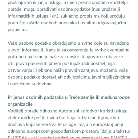
pružanju/obavljanju usluga, u ime i prema uputama voditelja
obrade mogu obrađivati osobne podatke (npr. pružatelji
informatičkih usluga i dr.), sukladno propisima koji uređuju
područje zaštite osobnih podataka i ostalim odgovarajućim
propisima.
Vaše osobne podatke obrađujemo u svrhe koje su navedene
u ovoj Informaciji. Kada je za ostvarenje te svrhe eventualno
potrebno na temelju naše zakonske ili ugovorne obaveze
i/ili prava pokrenuti pravni postupak radi postavljanja,
ostvarivanja ili obrane naših pravnih zahtjeva, možemo vaše
osobne podatke dostavljati odvjetnicima, javnim bilježnicima
i nadležnim sudovima.
Prijenos osobnih podataka u Treće zemlje ili međunarodne
organizacije
Voditelj obrade odnosno Autobusni kolodvor koristi usluge
elektroničke pošte i web hostinga od strane trgovačkih
društava koja servere za te usluge imaju u europskoj uniji
odnosno europskom gospodarskom prostoru (dalje u tekstu: