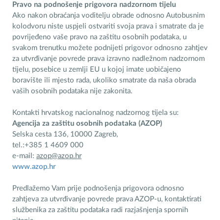
Pravo na podnošenje prigovora nadzornom tijelu
Ako nakon obraćanja voditelju obrade odnosno Autobusnim
kolodvoru niste uspjeli ostvariti svoja prava i smatrate da je
povrijeđeno vaše pravo na zaštitu osobnih podataka, u
svakom trenutku možete podnijeti prigovor odnosno zahtjev
za utvrđivanje povrede prava izravno nadležnom nadzornom
tijelu, posebice u zemlji EU u kojoj imate uobičajeno
boravište ili mjesto rada, ukoliko smatrate da naša obrada
vaših osobnih podataka nije zakonita.
Kontakti hrvatskog nacionalnog nadzornog tijela su:
Agencija za zaštitu osobnih podataka (AZOP)
Selska cesta 136, 10000 Zagreb,
tel.:+385 1 4609 000
e-mail:
azop@azop.hr
www.azop.hr
Predlažemo Vam prije podnošenja prigovora odnosno
zahtjeva za utvrđivanje povrede prava AZOP-u, kontaktirati
službenika za zaštitu podataka radi razjašnjenja spornih