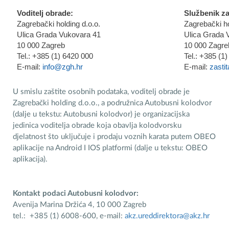
Voditelj obrade:
Službenik za
Zagrebački holding d.o.o.
Zagrebački ho
Ulica Grada Vukovara 41
Ulica Grada 
10 000 Zagreb
10 000 Zagre
Tel.: +385 (1) 6420 000
Tel.: +385 (1
E-mail:
info@zgh.hr
E-mail:
zasti
U smislu zaštite osobnih podataka, voditelj obrade je
Zagrebački holding d.o.o., a podružnica Autobusni kolodvor
(dalje u tekstu: Autobusni kolodvor) je organizacijska
jedinica voditelja obrade koja obavlja kolodvorsku
djelatnost što uključuje i prodaju voznih karata putem OBEO
aplikacije na Android I IOS platformi (dalje u tekstu: OBEO
aplikacija).
Kontakt podaci Autobusni kolodvor:
Avenija Marina Držića 4, 10 000 Zagreb
tel.: +385 (1) 6008-600, e-mail:
akz.ureddirektora@akz.hr