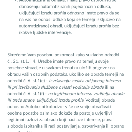
Automatizirane odluke:
Imate pravo usprotiviti se
donošenju automatiziranih pojedinačnih odluka,
uključujući izradu profila odnosno imate pravo da se
na vas ne odnosi odluka koja se temelji isključivo na
automatiziranoj obradi, uključujući izradu profila bez
ikakve ljudske intervencije.
Skrećemo Vam posebnu pozornost kako sukladno odredbi
čl. 21. st.1. i 4. Uredbe imate pravo na temelju svoje
posebne situacije u svakom trenutku uložiti prigovor na
obradu vaših osobnih podataka, ukoliko se obrada temelji na
odredbi čl.6. st.1(e) -
izvršavanju zadaća od javnog interesa
ili pri izvršavanju službene ovlasti voditelja obrade
ili na
odredbi čl.6. st.1(f) -
na legitimnom interesu voditelja obrade
ili treće strane, uključujući izradu profila
. Voditelj obrade
odnosno Autobusni kolodvor više ne smije obrađivati
osobne podatke osim ako dokaže da postoje uvjerljivi
legitimni razlozi za obradu koji nadilaze interese, prava i
slobode ispitanika ili radi postavljanja, ostvarivanja ili obrane