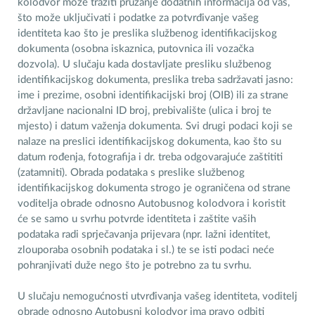
kolodvor može tražiti pružanje dodatnih informacija od vas,
što može uključivati i podatke za potvrđivanje vašeg
identiteta kao što je preslika službenog identifikacijskog
dokumenta (osobna iskaznica, putovnica ili vozačka
dozvola). U slučaju kada dostavljate presliku službenog
identifikacijskog dokumenta, preslika treba sadržavati jasno:
ime i prezime, osobni identifikacijski broj (OIB) ili za strane
državljane nacionalni ID broj, prebivalište (ulica i broj te
mjesto) i datum važenja dokumenta. Svi drugi podaci koji se
nalaze na preslici identifikacijskog dokumenta, kao što su
datum rođenja, fotografija i dr. treba odgovarajuće zaštititi
(zatamniti). Obrada podataka s preslike službenog
identifikacijskog dokumenta strogo je ograničena od strane
voditelja obrade odnosno Autobusnog kolodvora i koristit
će se samo u svrhu potvrde identiteta i zaštite vaših
podataka radi sprječavanja prijevara (npr. lažni identitet,
zlouporaba osobnih podataka i sl.) te se isti podaci neće
pohranjivati duže nego što je potrebno za tu svrhu.
U slučaju nemogućnosti utvrđivanja vašeg identiteta, voditelj
obrade odnosno Autobusni kolodvor ima pravo odbiti