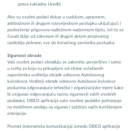
prava sukladno Uredbi
Ako su osobni podaci dokaz u sudskom, upravnom,
arbitražnom ili drugom istovrijednom postupku uključujući i
podnošenje prigovora nadležnom nadzornom tijelu, isti će se
čuvati dulje od zakonom ili drugim aktom propisanog
razdoblja pohrane, sve do konačnog završetka postupka.
Sigurnost obrade
Vaši osobni podaci obrađuju se zakonito, povjerljivo i samo
u svrhu za koju su prikupljeni od strane ovlaštenih
zaposlenika voditelja obrade odnosno Autobusnog
kolodvora. Voditelj obrade odnosno Autobusni kolodvor
poduzima odgovarajuće tehničke i organizacijske mjere kako
bi osigurao odgovarajuću razinu sigurnosti vaših osobnih
podataka. OBEO aplikacija vaše osobne podatke pohranjuje
na mobilnom uređaju na siguran i zaštićen način korištenjem
enkripcije.
Promet (internetska komunikacija) između OBEO aplikacije