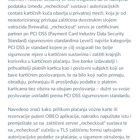
podataka između „mcheckout“ sustava i autorizacijskih
centara kartičnih kuća obavlja u privatnoj mreži, koja je od
neautoriziranog pristupa zaštićena dvostrukim slojem
vatrozida (firewalla). „mcheckout“ servis je certificirani
partner po PCI DSS (Payment Card Industry Data Security
Standard) sigurnosnim standardima Level1 najviše kategorije.
PCI DSS je standard kojem je cilj osigurati što bolje
sigurnosne mjere u kartičnim sustavima i zaštiti krajnjih
korisnika u kartičnom plaćanju. Sve banke izdavatelji i
prihvatitelji platnih kartica kao i poslovni subjekti koji se
bave kartičnim poslovanjem, te na bilo koji način primaju,
obrađuju, pohranjuju ili prosljeđuju podatke o platnim
karticama bez obzira na obujam poslovanja – dužni su svoje
poslovanje uskladiti prema PCI DSS sigurnosnom standardu.
Navedeno znači kako prilikom plaćanja vozne karte ili
rezervacije putem OBEO aplikacije, nakratko napuštate istu i
premještate se na zaštićeni server „mcheckout“ sustava te
na „mcheckout“ sučelju u TLS zaštićenu formu upisujete
autorizacijske podatke za plaćanje, u sigurnom okruženju, te