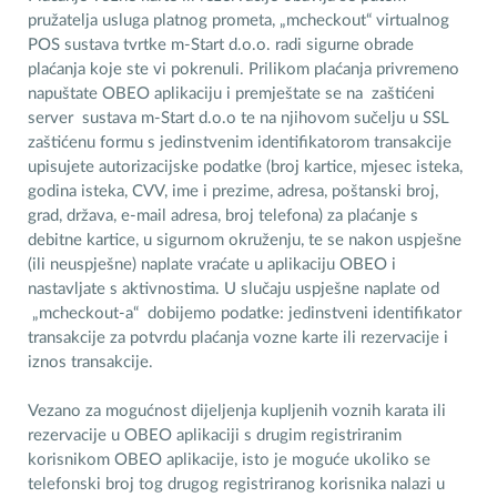
pružatelja usluga platnog prometa, „mcheckout“ virtualnog
POS sustava tvrtke m-Start d.o.o. radi sigurne obrade
plaćanja koje ste vi pokrenuli. Prilikom plaćanja privremeno
napuštate OBEO aplikaciju i premještate se na zaštićeni
server sustava m-Start d.o.o te na njihovom sučelju u SSL
zaštićenu formu s jedinstvenim identifikatorom transakcije
upisujete autorizacijske podatke (broj kartice, mjesec isteka,
godina isteka, CVV, ime i prezime, adresa, poštanski broj,
grad, država, e-mail adresa, broj telefona) za plaćanje s
debitne kartice, u sigurnom okruženju, te se nakon uspješne
(ili neuspješne) naplate vraćate u aplikaciju OBEO i
nastavljate s aktivnostima. U slučaju uspješne naplate od
„mcheckout-a“ dobijemo podatke: jedinstveni identifikator
transakcije za potvrdu plaćanja vozne karte ili rezervacije i
iznos transakcije.
Vezano za mogućnost dijeljenja kupljenih voznih karata ili
rezervacije u OBEO aplikaciji s drugim registriranim
korisnikom OBEO aplikacije, isto je moguće ukoliko se
telefonski broj tog drugog registriranog korisnika nalazi u