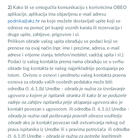
2)
Kako bi se omogućila komunikaciju s korisnicima OBEO
aplikacije, aplikacija ima objavljenu e-mail adresu
podrska@akz.hr
na koje možete dostavljati upite koji se
odnose na pomoć pri kupnji voznih karata ili rezervacija i
druge upite, zahtjeve, prigovore i sl.
Prilikom obrade vašeg upita obrađuju se podaci koji se
prenose na ovaj način (npr. ime i prezime, adresa, e-mail
adrese i vrijeme slanja, telefon/mobitel, sadržaj upita i sl.).
Podaci iz vašeg kontakta prema nama obrađuju se u svrhu
obrade tog kontakta te našeg najprikladnije postupanja po
istom. Ovisno o osnovi i predmetu vašeg kontakta pravna
osnova za obradu vaših osobnih podataka može biti:
odredba čl. 6.1.(b) Uredbe -
obrada je nužna za izvršavanje
ugovora u kojem je ispitanik stranka ili kako bi se poduzele
radnje na zahtjev ispitanika prije sklapanja ugovora
ako je
kontakt povezan s ugovorom ili odredba čl. 6.1.(c) Uredbe -
obrada je nužna radi poštovanja pravnih obveza voditelja
obrade
ako je kontakt povezan radi ostvarivanja nekog od
prava ispitanika iz Uredbe ili s pravima potrošača ili odredba
čl. 6.1.(f) Uredbe -
obrada je nužna za potrebe legitimnih