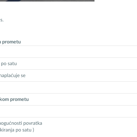
s.
om prometu
ta, po satu
 naplaćuje se
jskom prometu
 mogućnosti povratka
iranja po satu )