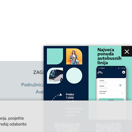
ZAGREBAČKI HOLDING D.O.O.
Podružnica Autobusni kolodvor Zagreb
Avenija Marina Držića 4, Zagreb
OIB: 85584865987
nja, posjetite
ređaj odaberite