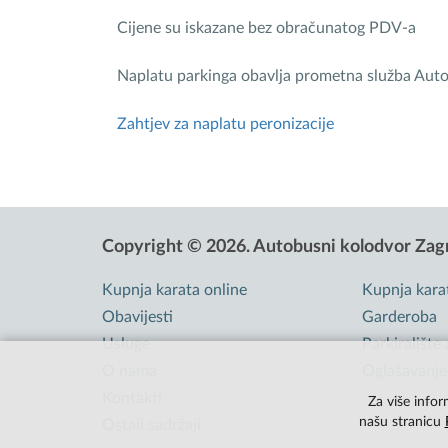
Cijene su iskazane bez obračunatog PDV-a
Naplatu parkinga obavlja prometna služba Aut
Zahtjev za naplatu peronizacije
Copyright © 2026.
Autobusni kolodvor Zag
Kupnja karata online
Kupnja kara
Obavijesti
Garderoba
Usluge
Parkiralište
O nama
Oglašavanje
Kontakti
Za više infor
našu stranicu
Ostali sadržaji