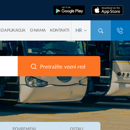
HR
O APLIKACIJA
O NAMA
KONTAKTI
Pretražite vozni red
POVREMENI
OSTALI