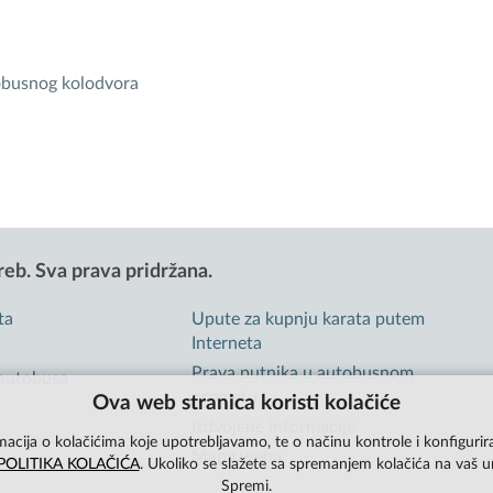
obusnog kolodvora
reb.
Sva prava pridržana.
ta
Upute za kupnju karata putem
Interneta
Prava putnika u autobusnom
 autobusa
prometu
Ova web stranica koristi kolačiće
Izdvojene informacije
macija o kolačićima koje upotrebljavamo, te o načinu kontrole i konfigurira
Mapa weba
POLITIKA KOLAČIĆA
. Ukoliko se slažete sa spremanjem kolačića na vaš u
Spremi.