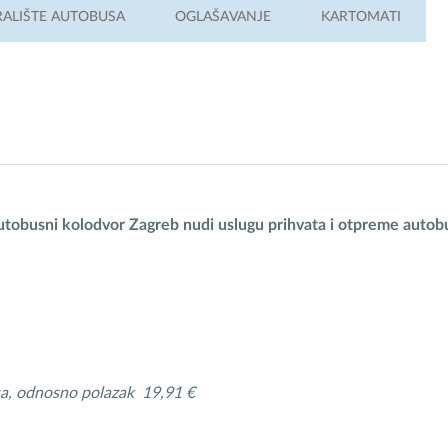
RALIŠTE AUTOBUSA
OGLAŠAVANJE
KARTOMATI
 Autobusni kolodvor Zagreb nudi uslugu prihvata i otpreme aut
usa, odnosno polazak 19,91 €