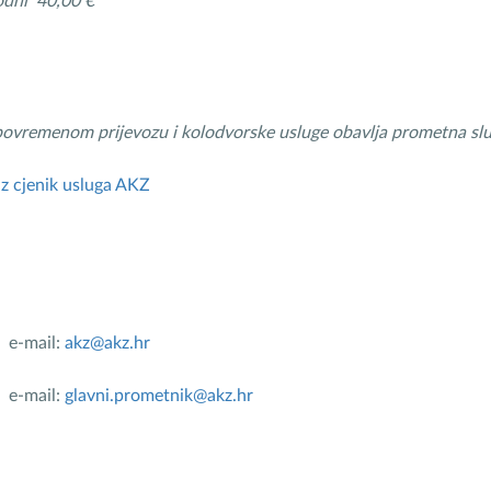
odni 40,00 €
 povremenom prijevozu i kolodvorske usluge obavlja prometna s
uz cjenik usluga AKZ
e-mail:
akz@akz.hr
e-mail:
glavni.prometnik@akz.hr