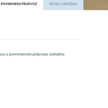
POVREMENI PRIJEVOZ
OSTALI SADRŽAJI
obusa u povremenom prijevozu sukladno