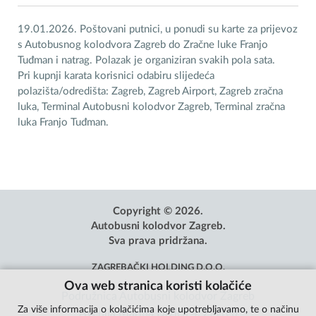
19.01.2026. Poštovani putnici, u ponudi su karte za prijevoz
s Autobusnog kolodvora Zagreb do Zračne luke Franjo
Tuđman i natrag. Polazak je organiziran svakih pola sata.
Pri kupnji karata korisnici odabiru slijedeća
polazišta/odredišta: Zagreb, Zagreb Airport, Zagreb zračna
luka, Terminal Autobusni kolodvor Zagreb, Terminal zračna
luka Franjo Tuđman.
Copyright © 2026.
Autobusni kolodvor Zagreb.
Sva prava pridržana.
ZAGREBAČKI HOLDING D.O.O.
Ova web stranica koristi kolačiće
Podružnica Autobusni kolodvor Zagreb
Za više informacija o kolačićima koje upotrebljavamo, te o načinu
Avenija Marina Držića 4, Zagreb