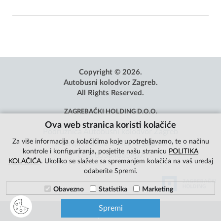
Copyright © 2026.
Autobusni kolodvor Zagreb.
All Rights Reserved.
ZAGREBAČKI HOLDING D.O.O.
Ova web stranica koristi kolačiće
Podružnica Autobusni kolodvor Zagreb
Za više informacija o kolačićima koje upotrebljavamo, te o načinu
Avenija Marina Držića 4, Zagreb
kontrole i konfiguriranja, posjetite našu stranicu
POLITIKA
OIB: 85584865987
KOLAČIĆA
. Ukoliko se slažete sa spremanjem kolačića na vaš uređaj
odaberite Spremi.
Obavezno
Statistika
Marketing
Spremi