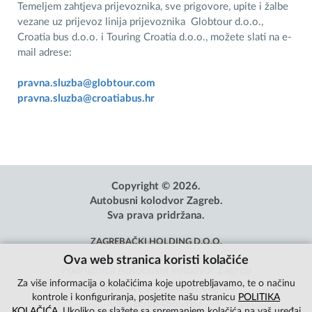
Temeljem zahtjeva prijevoznika, sve prigovore, upite i žalbe
vezane uz prijevoz linija prijevoznika Globtour d.o.o.,
Croatia bus d.o.o. i Touring Croatia d.o.o., možete slati na e-
mail adrese:
pravna.sluzba@globtour.com
pravna.sluzba@croatiabus.hr
Copyright © 2026.
Autobusni kolodvor Zagreb.
Sva prava pridržana.
ZAGREBAČKI HOLDING D.O.O.
Ova web stranica koristi kolačiće
Podružnica Autobusni kolodvor Zagreb
Za više informacija o kolačićima koje upotrebljavamo, te o načinu
Avenija Marina Držića 4, Zagreb
kontrole i konfiguriranja, posjetite našu stranicu
POLITIKA
OIB: 85584865987
KOLAČIĆA
. Ukoliko se slažete sa spremanjem kolačića na vaš uređaj