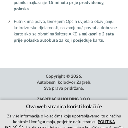
putnika najkasnije
15 minuta prije predviđenog
polaska.
Putnik ima pravo, temeljem Općih uvjeta o obavljanju
kolodvorske djelatnosti, na zamjenu/ povrat autobusne
karte ako se obrati na šaltere AKZ-a
najkasnije 2 sata
prije polaska autobusa za koji posjeduje kartu.
Copyright © 2026.
Autobusni kolodvor Zagreb.
Sva prava pridržana.
ZAGREBAČKI HOLDING D.O.O.
Ova web stranica koristi kolačiće
Podružnica Autobusni kolodvor Zagreb
Za više informacija o kolačićima koje upotrebljavamo, te o načinu
Avenija Marina Držića 4, Zagreb
kontrole i konfiguriranja, posjetite našu stranicu
POLITIKA
OIB: 85584865987
KOLAČIĆA
. Ukoliko se slažete sa spremanjem kolačića na vaš uređaj